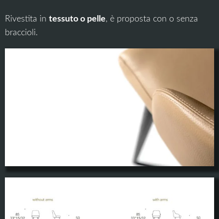
Rivestita in
tessuto o pelle
, è proposta con o senza
braccioli.